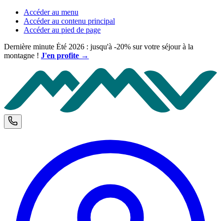
Accéder au menu
Accéder au contenu principal
Accéder au pied de page
Dernière minute Été 2026 : jusqu'à -20% sur votre séjour à la
montagne !
J'en profite →
M
Téléphone et horaires d'ouverture
C