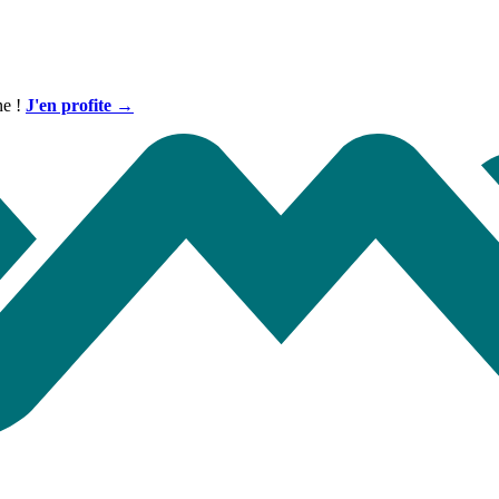
ne !
J'en profite →