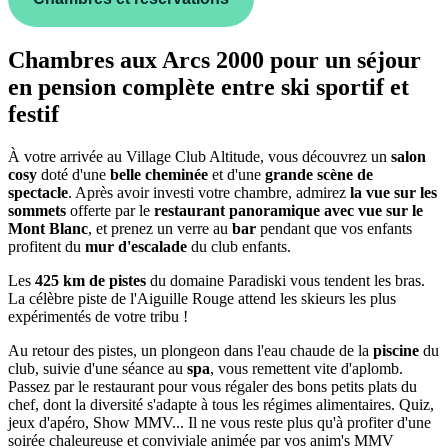
Chambres aux Arcs 2000 pour un séjour
en pension complète entre ski sportif et
festif
À votre arrivée au Village Club Altitude, vous découvrez un
salon
cosy
doté d'une
belle cheminée
et d'une
grande scène de
spectacle
. Après avoir investi votre chambre, admirez
la vue sur les
sommets
offerte par le
restaurant panoramique avec vue sur le
Mont Blanc
, et prenez un verre au
bar
pendant que vos enfants
profitent du
mur d'escalade
du club enfants.
Les
425 km de pistes
du domaine Paradiski vous tendent les bras.
La célèbre piste de l'Aiguille Rouge attend les skieurs les plus
expérimentés de votre tribu !
Au retour des pistes, un plongeon dans l'eau chaude de la
piscine
du
club, suivie d'une séance au
spa
, vous remettent vite d'aplomb.
Passez par le restaurant pour vous régaler des bons petits plats du
chef, dont la diversité s'adapte à tous les régimes alimentaires. Quiz,
jeux d'apéro, Show MMV... Il ne vous reste plus qu'à profiter d'une
soirée chaleureuse et conviviale animée par vos anim's MMV