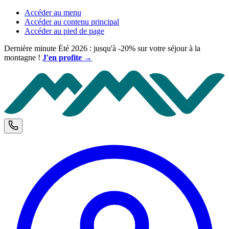
Accéder au menu
Accéder au contenu principal
Accéder au pied de page
Dernière minute Été 2026 : jusqu'à -20% sur votre séjour à la
montagne !
J'en profite →
M
Téléphone et horaires d'ouverture
C