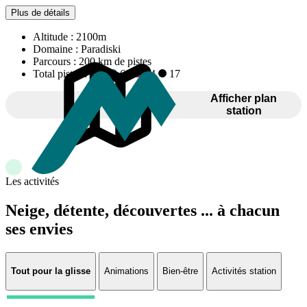
Plus de détails
Altitude :
2100m
Domaine :
Paradiski
Parcours :
200 km de pistes
Total pistes :
3
64
44
17
Afficher plan
station
Les activités
Neige, détente, découvertes ... à chacun
ses envies
Tout pour la glisse
Animations
Bien-être
Activités station