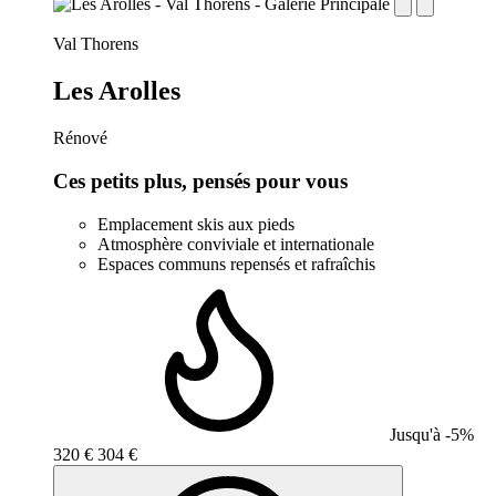
establishment.station_label:
Val Thorens
Les Arolles
Rénové
Ces petits plus, pensés pour vous
Emplacement skis aux pieds
Atmosphère conviviale et internationale
Espaces communs repensés et rafraîchis
Jusqu'à -5%
320 €
304 €