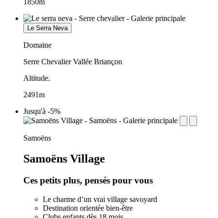
1850m
Le Serra Neva
Domaine
Serre Chevalier Vallée Briançon
Altitude.
2491m
Jusqu'à -5%
establishment.station_label:
Samoëns
Samoëns Village
Ces petits plus, pensés pour vous
Le charme d’un vrai village savoyard
Destination orientée bien-être
Clubs enfants dès 18 mois