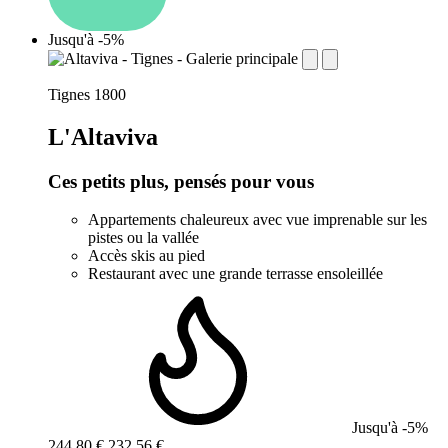
Jusqu'à -5%
establishment.station_label:
Tignes 1800
L'Altaviva
Ces petits plus, pensés pour vous
Appartements chaleureux avec vue imprenable sur les
pistes ou la vallée
Accès skis au pied
Restaurant avec une grande terrasse ensoleillée
Jusqu'à -5%
244,80 €
232,56 €