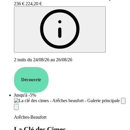
236 €
224,20 €
2 nuits du 24/08/26 au 26/08/26
Découvrir
Jusqu'à -5%
establishment.station_label:
Arêches-Beaufort
La Clé des Cimes