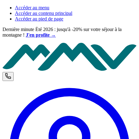
Accéder au menu
Accéder au contenu principal
Accéder au pied de page
Dernière minute Été 2026 : jusqu'à -20% sur votre séjour à la
montagne !
J'en profite →
M
Téléphone et horaires d'ouverture
C