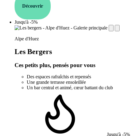
Découvrir
Jusqu'à -5%
establishment.station_label:
Alpe d'Huez
Les Bergers
Ces petits plus, pensés pour vous
Des espaces rafraîchis et repensés
Une grande terrasse ensoleillée
Un bar central et animé, cœur battant du club
Jusqu'à -5%