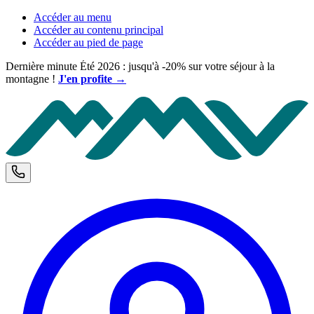
Accéder au menu
Accéder au contenu principal
Accéder au pied de page
Dernière minute Été 2026 : jusqu'à -20% sur votre séjour à la
montagne !
J'en profite →
M
Téléphone et horaires d'ouverture
C