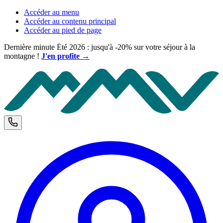
Accéder au menu
Accéder au contenu principal
Accéder au pied de page
Dernière minute Été 2026 : jusqu'à -20% sur votre séjour à la
montagne !
J'en profite →
M
Téléphone et horaires d'ouverture
C