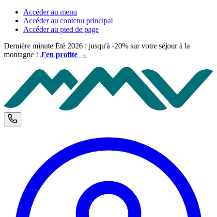
Accéder au menu
Accéder au contenu principal
Accéder au pied de page
Dernière minute Été 2026 : jusqu'à -20% sur votre séjour à la
montagne !
J'en profite →
M
Téléphone et horaires d'ouverture
C