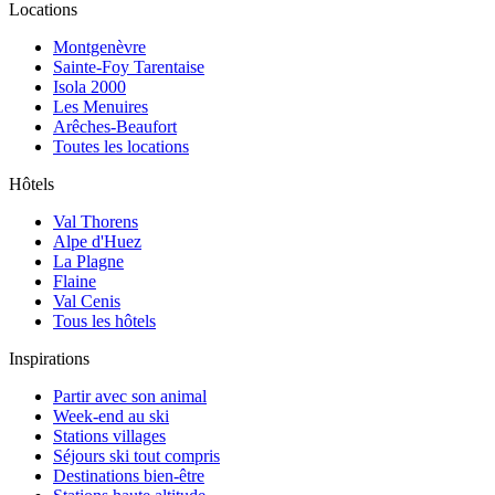
Locations
Montgenèvre
Sainte-Foy Tarentaise
Isola 2000
Les Menuires
Arêches-Beaufort
Toutes les locations
Hôtels
Val Thorens
Alpe d'Huez
La Plagne
Flaine
Val Cenis
Tous les hôtels
Inspirations
Partir avec son animal
Week-end au ski
Stations villages
Séjours ski tout compris
Destinations bien-être