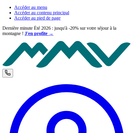
Accéder au menu
Accéder au contenu principal
Accéder au pied de page
Dernière minute Été 2026 : jusqu'à -20% sur votre séjour à la
montagne !
J'en profite →
M
Téléphone et horaires d'ouverture
C