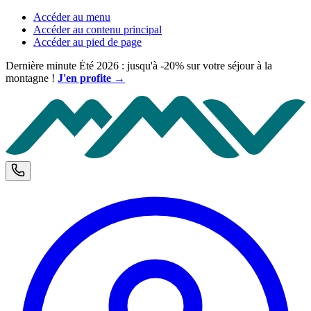
Accéder au menu
Accéder au contenu principal
Accéder au pied de page
Dernière minute Été 2026 : jusqu'à -20% sur votre séjour à la
montagne !
J'en profite →
M
Téléphone et horaires d'ouverture
C