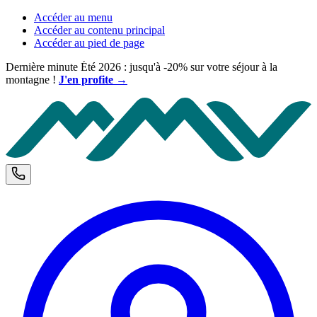
Accéder au menu
Accéder au contenu principal
Accéder au pied de page
Dernière minute Été 2026 : jusqu'à -20% sur votre séjour à la
montagne !
J'en profite →
M
Téléphone et horaires d'ouverture
C