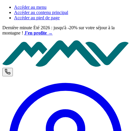
Accéder au menu
Accéder au contenu principal
Accéder au pied de page
Dernière minute Été 2026 : jusqu'à -20% sur votre séjour à la
montagne !
J'en profite →
M
Téléphone et horaires d'ouverture
C