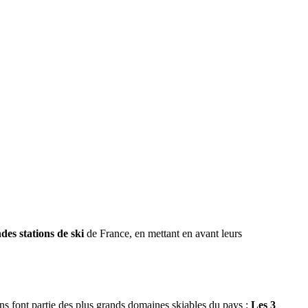
des stations de ski
de France, en mettant en avant leurs
ns font partie des plus grands domaines skiables du pays :
Les 3