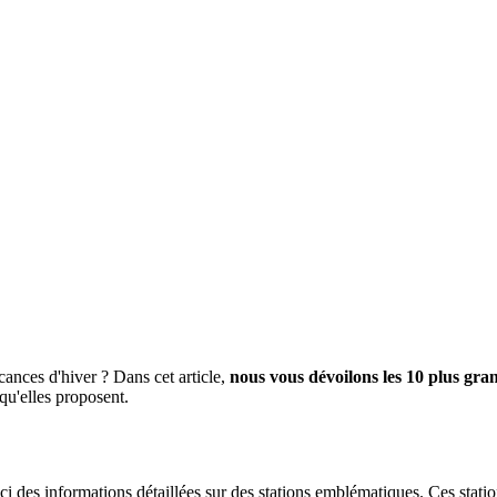
ances d'hiver ? Dans cet article,
nous vous dévoilons les 10 plus gran
s qu'elles proposent.
 des informations détaillées sur des stations emblématiques. Ces statio