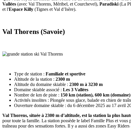
Vallées
(avec Val Thorens, Méribel, et Courchevel),
Paradiski
(La Pl
et l'
Espace Killy
(Tignes et Val d’Isère).
Val Thorens (Savoie)
Type de station :
Familiale et sportive
Altitude de la station :
2300 m
Altitude du domaine skiable :
2300 m à 3230 m
Domaine skiable associé :
Les 3 Vallées
Nombre de km de piste :
150 km (station), 600 km (domaine)
Activités insolites : Plongée sous glace, balade en chien de tra
Ouverture domaine skiable : du 6 décembre 2025 au 17 avril 2
Val Thorens, située à 2300 m d’altitude, est la station la plus hau
pour toute la famille. La station possède le label Famille Plus et vous
traîneau pour des sensations fortes. Il y a aussi des zones Easy Riders 