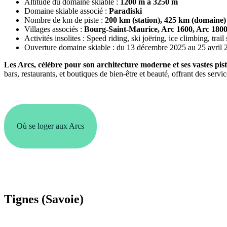
Altitude du domaine skiable :
1200 m à 3250 m
Domaine skiable associé :
Paradiski
Nombre de km de piste :
200 km (station), 425 km (domaine)
Villages associés :
Bourg-Saint-Maurice, Arc 1600, Arc 1800
Activités insolites : Speed riding, ski joëring, ice climbing, trail
Ouverture domaine skiable : du 13 décembre 2025 au 25 avril 
Les Arcs, célèbre pour son architecture moderne et ses vastes pist
bars, restaurants, et boutiques de bien-être et beauté, offrant des servic
Où se loger aux Arcs
Tignes (Savoie)