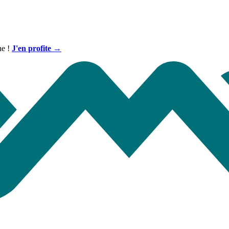
ne !
J'en profite →