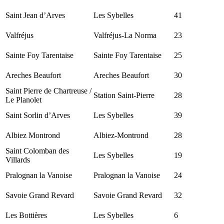
Saint Jean d’Arves
Les Sybelles
41
Valfréjus
Valfréjus-La Norma
23
Sainte Foy Tarentaise
Sainte Foy Tarentaise
25
Areches Beaufort
Areches Beaufort
30
Saint Pierre de Chartreuse /
Station Saint-Pierre
28
Le Planolet
Saint Sorlin d’Arves
Les Sybelles
39
Albiez Montrond
Albiez-Montrond
28
Saint Colomban des
Les Sybelles
19
Villards
Pralognan la Vanoise
Pralognan la Vanoise
24
Savoie Grand Revard
Savoie Grand Revard
32
Les Bottières
Les Sybelles
6