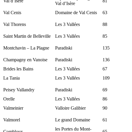
Val d’Isère
81
Val d’Isère
Val Cenis
Domaine de Val Cenis
63
Val Thorens
Les 3 Vallées
88
Saint Martin de Belleville
Les 3 Vallées
85
Montchavin – La Plagne
Paradiski
135
Champagny en Vanoise
Paradiski
136
Brides les Bains
Les 3 Vallées
67
La Tania
Les 3 Vallées
109
Peisey Vallandry
Paradiski
69
Orelle
Les 3 Vallées
86
Valmeinier
Valloire Galibier
90
Valmorel
Le grand Domaine
61
les Portes du Mont-
Combloux
65