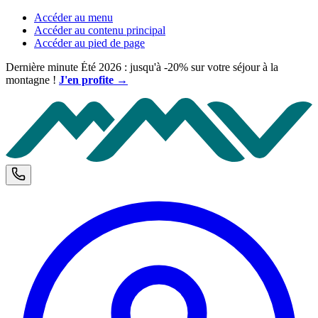
Accéder au menu
Accéder au contenu principal
Accéder au pied de page
Dernière minute Été 2026 : jusqu'à -20% sur votre séjour à la
montagne !
J'en profite →
M
Téléphone et horaires d'ouverture
C