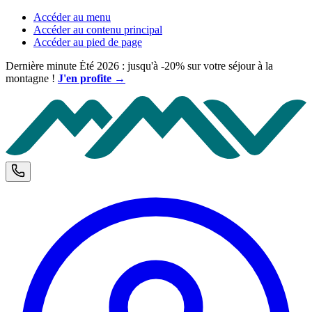
Accéder au menu
Accéder au contenu principal
Accéder au pied de page
Dernière minute Été 2026 : jusqu'à -20% sur votre séjour à la
montagne !
J'en profite →
M
Téléphone et horaires d'ouverture
C