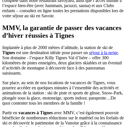
complète dans notre restaurant savoyard, ainsi que l’accès illimité à
l’espace bien-être (avec hammam, jacuzzi, sauna) et aux Clubs
enfants – consultez en ligne toutes les prestations disponibles lors de
votre séjour au ski en Savoie.
MMV, la garantie de passer des vacances
d’hiver réussies à Tignes
Implantée à plus de 2000 mètres d’altitude, la station de ski de
Tignes
est une destination idéale pour passer un
séjour à la neige
.
Son domaine - l’espace Killy Tignes Val d’Isère – offre 300
kilomètres de pistes enneigées, deux glaciers skiables et un éventail
d’activités de montagne à découvrir face à des panoramas
saisissants.
Sur place, au sein de nos locations de vacances de Tignes, vous
pourrez accéder en quelques minutes à l’ensemble des activités et
animations de la station : ski de piste et sports de glisse, Snow-Park,
plongée sous la glace, motoneige, sports indoor, parapente…De
quoi contenter tous les membres de la famille !
Partir en
vacances à Tignes
avec MMV, c’est également pouvoir
bénéficier de nombreuses réductions sur le matériel ou les forfaits de
ski et découvrir le patrimoine de la Vanoise grâce à la connaissance