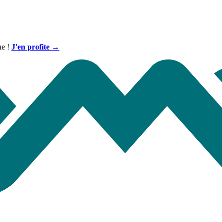
ne !
J'en profite →