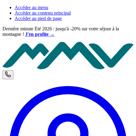
Accéder au menu
Accéder au contenu principal
Accéder au pied de page
Dernière minute Été 2026 : jusqu'à -20% sur votre séjour à la
montagne !
J'en profite →
M
Téléphone et horaires d'ouverture
C