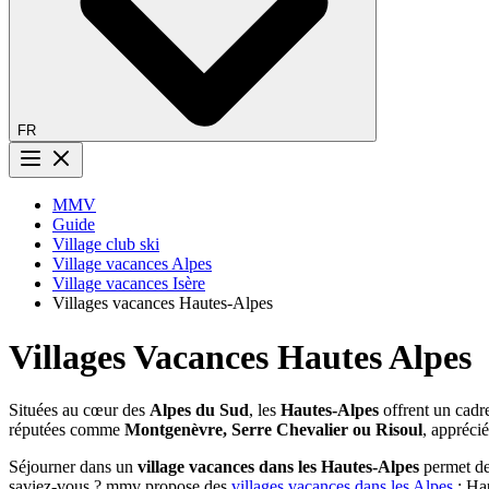
FR
Bouton menu
MMV
Guide
Village club ski
Village vacances Alpes
Village vacances Isère
Villages vacances Hautes-Alpes
Villages Vacances Hautes Alpes
Situées au cœur des
Alpes du Sud
, les
Hautes-Alpes
offrent un cadr
réputées comme
Montgenèvre, Serre Chevalier ou Risoul
, appréci
Séjourner dans un
village vacances dans les Hautes-Alpes
permet de 
saviez-vous ? mmv propose des
villages vacances dans les Alpes
: Ha