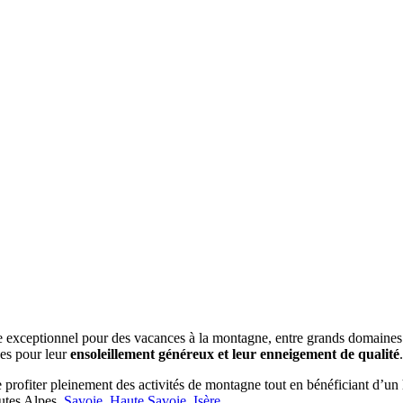
e exceptionnel pour des vacances à la montagne, entre grands domaines s
ées pour leur
ensoleillement généreux et leur enneigement de qualité
profiter pleinement des activités de montagne tout en bénéficiant d’un
utes Alpes,
Savoie
,
Haute Savoie
,
Isère
, ...