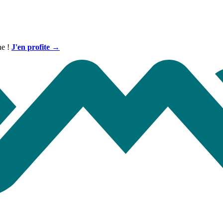
ne !
J'en profite →