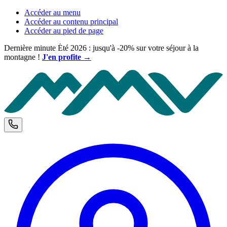
Accéder au menu
Accéder au contenu principal
Accéder au pied de page
Dernière minute Été 2026 : jusqu'à -20% sur votre séjour à la
montagne !
J'en profite →
M
Téléphone et horaires d'ouverture
C