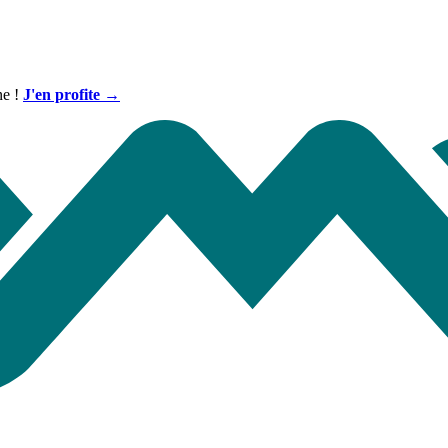
ne !
J'en profite →