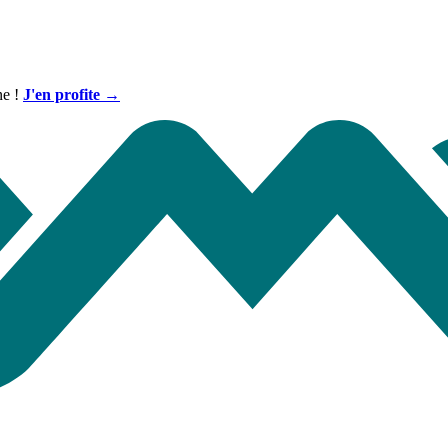
ne !
J'en profite →