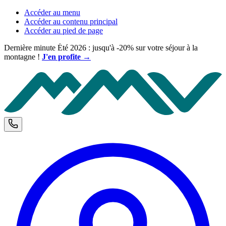
Accéder au menu
Accéder au contenu principal
Accéder au pied de page
Dernière minute Été 2026 : jusqu'à -20% sur votre séjour à la
montagne !
J'en profite →
M
Téléphone et horaires d'ouverture
C