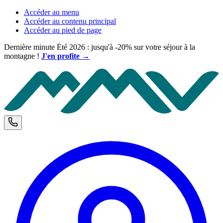
Accéder au menu
Accéder au contenu principal
Accéder au pied de page
Dernière minute Été 2026 : jusqu'à -20% sur votre séjour à la
montagne !
J'en profite →
M
Téléphone et horaires d'ouverture
C