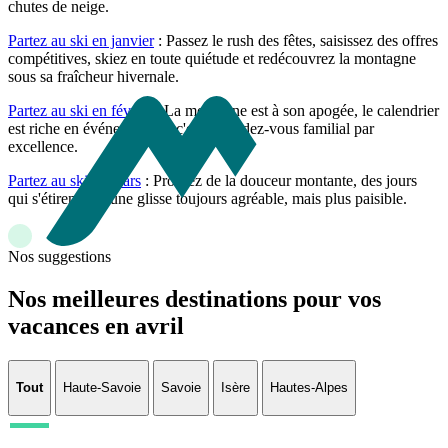
chutes de neige.
Partez au ski en janvier
: Passez le rush des fêtes, saisissez des offres
compétitives, skiez en toute quiétude et redécouvrez la montagne
sous sa fraîcheur hivernale.
Partez au ski en février
: La montagne est à son apogée, le calendrier
est riche en événements et c'est le rendez-vous familial par
excellence.
Partez au ski en mars
: Profitez de la douceur montante, des jours
qui s'étirent et d'une glisse toujours agréable, mais plus paisible.
Nos suggestions
Nos meilleures destinations pour vos
vacances en avril
Tout
Haute-Savoie
Savoie
Isère
Hautes-Alpes