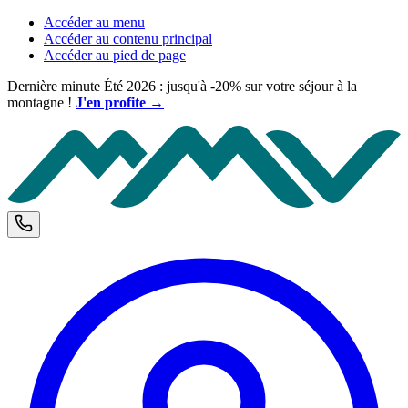
Accéder au menu
Accéder au contenu principal
Accéder au pied de page
Dernière minute Été 2026 : jusqu'à -20% sur votre séjour à la
montagne !
J'en profite →
M
Téléphone et horaires d'ouverture
C