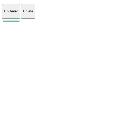
En hiver
En été