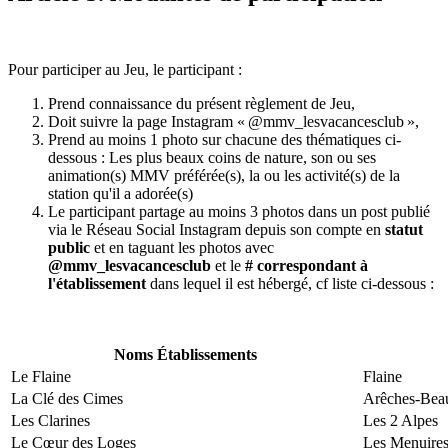
Pour participer au Jeu, le participant :
Prend connaissance du présent règlement de Jeu,
Doit suivre la page Instagram « @mmv_lesvacancesclub »,
Prend au moins 1 photo sur chacune des thématiques ci-
dessous : Les plus beaux coins de nature, son ou ses
animation(s) MMV préférée(s), la ou les activité(s) de la
station qu'il a adorée(s)
Le participant partage au moins 3 photos dans un post publié
via le Réseau Social Instagram depuis son compte en
statut
public
et en taguant les photos avec
@mmv_lesvacancesclub
et le
# correspondant à
l'établissement
dans lequel il est hébergé, cf liste ci-dessous :
Noms Établissements
Le Flaine
Flaine
La Clé des Cimes
Arêches-Beau
Les Clarines
Les 2 Alpes
Le Cœur des Loges
Les Menuire