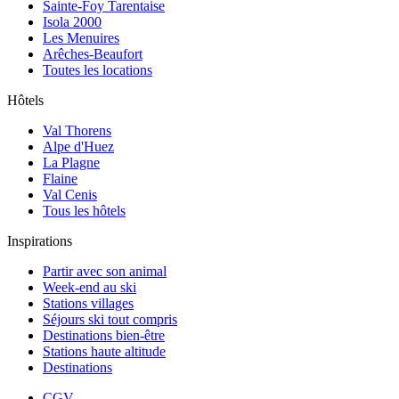
Sainte-Foy Tarentaise
Isola 2000
Les Menuires
Arêches-Beaufort
Toutes les locations
Hôtels
Val Thorens
Alpe d'Huez
La Plagne
Flaine
Val Cenis
Tous les hôtels
Inspirations
Partir avec son animal
Week-end au ski
Stations villages
Séjours ski tout compris
Destinations bien-être
Stations haute altitude
Destinations
CGV