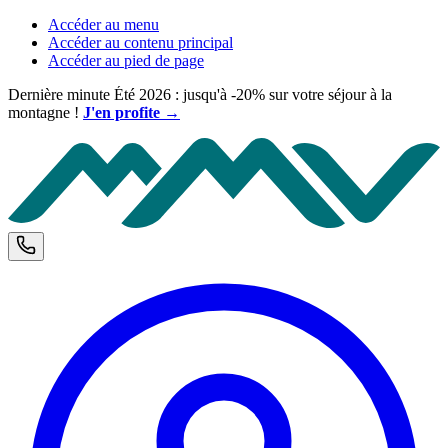
Accéder au menu
Accéder au contenu principal
Accéder au pied de page
Dernière minute Été 2026 : jusqu'à -20% sur votre séjour à la
montagne !
J'en profite →
M
Téléphone et horaires d'ouverture
C