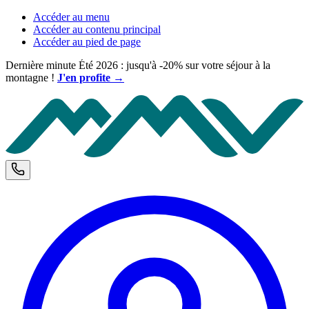
Accéder au menu
Accéder au contenu principal
Accéder au pied de page
Dernière minute Été 2026 : jusqu'à -20% sur votre séjour à la
montagne !
J'en profite →
M
Téléphone et horaires d'ouverture
C