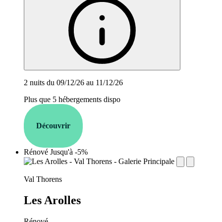
2 nuits du 09/12/26 au 11/12/26
Plus que 5 hébergements dispo
Découvrir
Rénové
Jusqu'à -5%
establishment.station_label:
Val Thorens
Les Arolles
Rénové