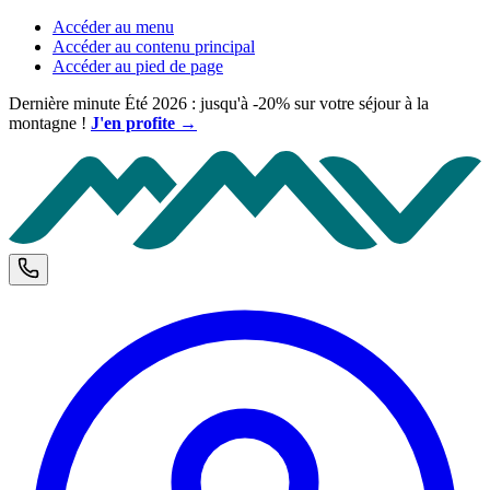
Accéder au menu
Accéder au contenu principal
Accéder au pied de page
Dernière minute Été 2026 : jusqu'à -20% sur votre séjour à la
montagne !
J'en profite →
M
Téléphone et horaires d'ouverture
C