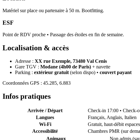
Matériel sur place ou partenaire à 50 m. Bootfitting.
ESF
Point de RDV proche • Passage des étoiles en fin de semaine.
Localisation & accès
Adresse :
XX rue Exemple, 73480 Val Cenis
Gare TGV :
Modane (4h00 de Paris)
+ navette
Parking :
extérieur gratuit
(selon dispo) •
couvert payant
Coordonnées GPS : 45.285, 6.883
Infos pratiques
Arrivée / Départ
Check-in 17:00 • Check-o
Langues
Français, Anglais, Italien
Wi-Fi
Gratuit, haut-débit espa
Accessibilité
Chambres PMR (sur dema
Animaux
Non admis (sau