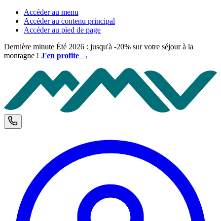
Accéder au menu
Accéder au contenu principal
Accéder au pied de page
Dernière minute Été 2026 : jusqu'à -20% sur votre séjour à la
montagne !
J'en profite →
M
Téléphone et horaires d'ouverture
C