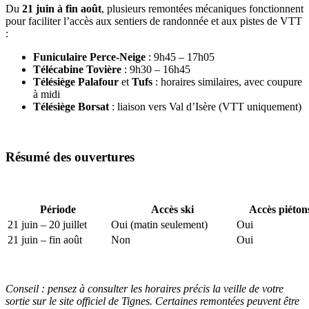
Du
21 juin à fin août
, plusieurs remontées mécaniques fonctionnent
pour faciliter l’accès aux sentiers de randonnée et aux pistes de VTT
:
Funiculaire Perce-Neige
: 9h45 – 17h05
Télécabine Tovière
: 9h30 – 16h45
Télésiège Palafour
et
Tufs
: horaires similaires, avec coupure
à midi
Télésiège Borsat
: liaison vers Val d’Isère (VTT uniquement)
Résumé des ouvertures
Période
Accès ski
Accès piéto
21 juin – 20 juillet
Oui (matin seulement)
Oui
21 juin – fin août
Non
Oui
Conseil : pensez à consulter les horaires précis la veille de votre
sortie sur le site officiel de Tignes. Certaines remontées peuvent être