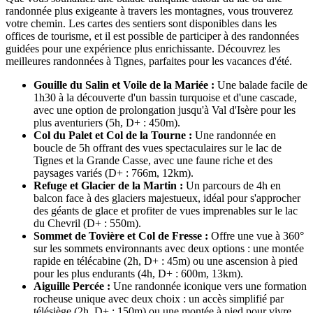
randonnée plus exigeante à travers les montagnes, vous trouverez
votre chemin. Les cartes des sentiers sont disponibles dans les
offices de tourisme, et il est possible de participer à des randonnées
guidées pour une expérience plus enrichissante. Découvrez les
meilleures randonnées à Tignes, parfaites pour les vacances d'été.
Gouille du Salin et Voile de la Mariée :
Une balade facile de
1h30 à la découverte d'un bassin turquoise et d'une cascade,
avec une option de prolongation jusqu'à Val d'Isère pour les
plus aventuriers (5h, D+ : 450m).
Col du Palet et Col de la Tourne :
Une randonnée en
boucle de 5h offrant des vues spectaculaires sur le lac de
Tignes et la Grande Casse, avec une faune riche et des
paysages variés (D+ : 766m, 12km).
Refuge et Glacier de la Martin :
Un parcours de 4h en
balcon face à des glaciers majestueux, idéal pour s'approcher
des géants de glace et profiter de vues imprenables sur le lac
du Chevril (D+ : 550m).
Sommet de Tovière et Col de Fresse :
Offre une vue à 360°
sur les sommets environnants avec deux options : une montée
rapide en télécabine (2h, D+ : 45m) ou une ascension à pied
pour les plus endurants (4h, D+ : 600m, 13km).
Aiguille Percée :
Une randonnée iconique vers une formation
rocheuse unique avec deux choix : un accès simplifié par
télésiège (2h, D+ : 150m) ou une montée à pied pour vivre