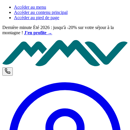
Accéder au menu
Accéder au contenu principal
Accéder au pied de page
Dernière minute Été 2026 : jusqu'à -20% sur votre séjour à la
montagne !
J'en profite →
M
Téléphone et horaires d'ouverture
C