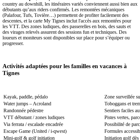
country au downhill, les itinéraires variés conviennent aussi bien aux
débutants qu’aux riders confirmés. Les remontées mécaniques
(Palafour, Tufs, Tovière…) permettent de profiter facilement des
descentes, et la carte My Tignes inclut l'accès aux remontées pour
les VTT. Des zones ludiques, des passerelles en bois, des sauts et
des virages relevés assurent des sessions fun et techniques. Des
loueurs et moniteurs sont disponibles sur place pour s’équiper ou
progresser.
Activités adaptées pour les familles en vacances à
Tignes
Kayak, paddle, pédalo
Zone surveillée su
Water jumps – Acroland
Toboggans et tremp
Randonnée pédestre
Sentiers faciles a
VTT débutant / zones ludiques
Pistes vertes, par
Via ferrata / escalade encadrée
Possibilité de par
Escape Game (United / i‑qwest)
Formules accessibl
Mini-golf & golf initiation
Initiation golf dè