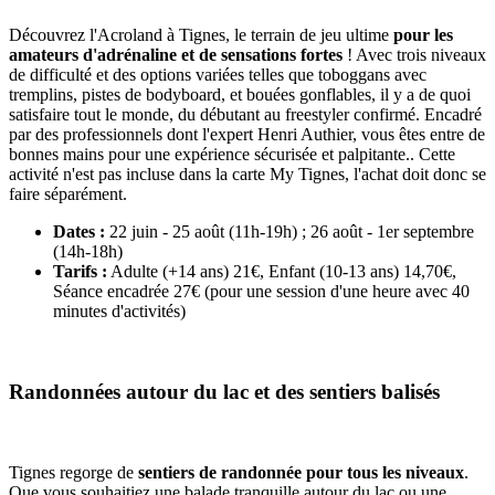
Découvrez l'Acroland à Tignes, le terrain de jeu ultime
pour les
amateurs d'adrénaline et de sensations fortes
! Avec trois niveaux
de difficulté et des options variées telles que toboggans avec
tremplins, pistes de bodyboard, et bouées gonflables, il y a de quoi
satisfaire tout le monde, du débutant au freestyler confirmé. Encadré
par des professionnels dont l'expert Henri Authier, vous êtes entre de
bonnes mains pour une expérience sécurisée et palpitante.. Cette
activité n'est pas incluse dans la carte My Tignes, l'achat doit donc se
faire séparément.
Dates :
22 juin - 25 août (11h-19h) ; 26 août - 1er septembre
(14h-18h)
Tarifs :
Adulte (+14 ans) 21€, Enfant (10-13 ans) 14,70€,
Séance encadrée 27€ (pour une session d'une heure avec 40
minutes d'activités)
Randonnées autour du lac et des sentiers balisés
Tignes regorge de
sentiers de randonnée pour tous les niveaux
.
Que vous souhaitiez une balade tranquille autour du lac ou une