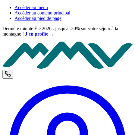
Accéder au menu
Accéder au contenu principal
Accéder au pied de page
Dernière minute Été 2026 : jusqu'à -20% sur votre séjour à la
montagne !
J'en profite →
M
Téléphone et horaires d'ouverture
C