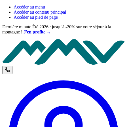
Accéder au menu
Accéder au contenu principal
Accéder au pied de page
Dernière minute Été 2026 : jusqu'à -20% sur votre séjour à la
montagne !
J'en profite →
M
Téléphone et horaires d'ouverture
C