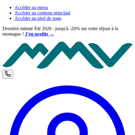
Accéder au menu
Accéder au contenu principal
Accéder au pied de page
Dernière minute Été 2026 : jusqu'à -20% sur votre séjour à la
montagne !
J'en profite →
M
Téléphone et horaires d'ouverture
C