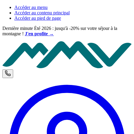
Accéder au menu
Accéder au contenu principal
Accéder au pied de page
Dernière minute Été 2026 : jusqu'à -20% sur votre séjour à la
montagne !
J'en profite →
M
Téléphone et horaires d'ouverture
C