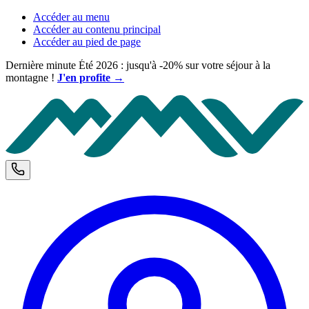
Accéder au menu
Accéder au contenu principal
Accéder au pied de page
Dernière minute Été 2026 : jusqu'à -20% sur votre séjour à la
montagne !
J'en profite →
M
Téléphone et horaires d'ouverture
C