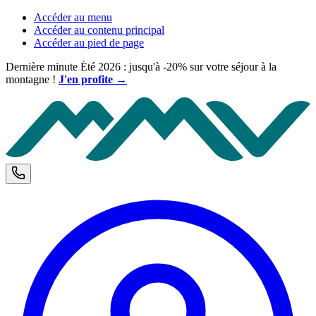
Accéder au menu
Accéder au contenu principal
Accéder au pied de page
Dernière minute Été 2026 : jusqu'à -20% sur votre séjour à la
montagne !
J'en profite →
M
Téléphone et horaires d'ouverture
C